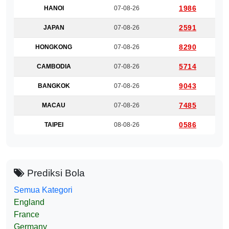
1986
HANOI
07-08-26
2591
JAPAN
07-08-26
8290
HONGKONG
07-08-26
5714
CAMBODIA
07-08-26
9043
BANGKOK
07-08-26
7485
MACAU
07-08-26
0586
TAIPEI
08-08-26
Prediksi Bola
Semua Kategori
England
France
Germany