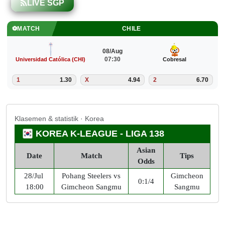
LIVE SGP
⚽
MATCH
CHILE
08/Aug
07:30
Universidad Católica (CHI)
Cobresal
1
1.30
X
4.94
2
6.70
Klasemen & statistik · Korea
KOREA K-LEAGUE - LIGA 138
Asian
Date
Match
Tips
Odds
28/Jul
Pohang Steelers vs
Gimcheon
0:1/4
18:00
Gimcheon Sangmu
Sangmu