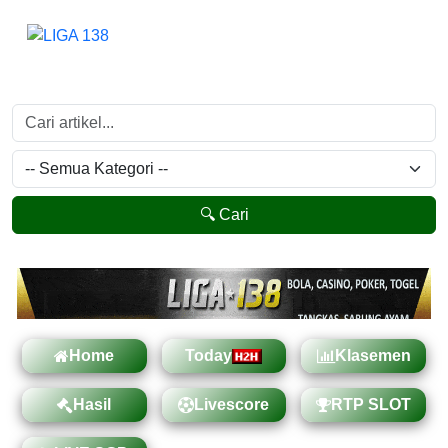
🔍 Cari
Home
Today
Klasemen
Hasil
Livescore
RTP SLOT